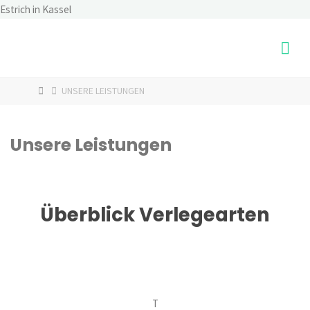
Skip
Estrich in Kassel
to
content
HOME
UNSERE LEISTUNGEN
Unsere Leistungen
Überblick Verlegearten
T