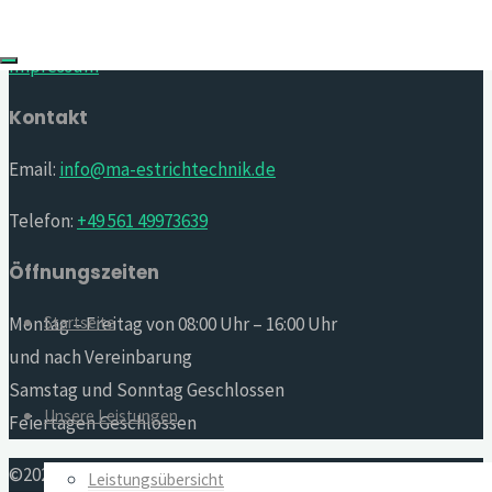
Datenschutzerklärung
for:
Impressum
Kontakt
Email:
info@ma-estrichtechnik.de
Telefon:
+49 561 49973639
Öffnungszeiten
Startseite
Montag – Freitag von 08:00 Uhr – 16:00 Uhr
und nach Vereinbarung
Samstag und Sonntag Geschlossen
Unsere Leistungen
Feiertagen Geschlossen
©2020 M&A Estrichtechnik GmbH
Leistungsübersicht