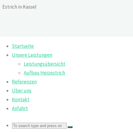
Skip
Estrich in Kassel
to
content
Startseite
Home
Vorheriger Beitrag
Unsere Leistungen
Full
1920 × 1440
pixels
Leistungsübersicht
size
Aufbau Heizestrich
Previous image
Referenzen
Next image
Über uns
Kontakt
M&A-Estrichtechnik GmbH
Anfahrt
Kölnische Straße 116
34117 Kassel
Search
Search
Search