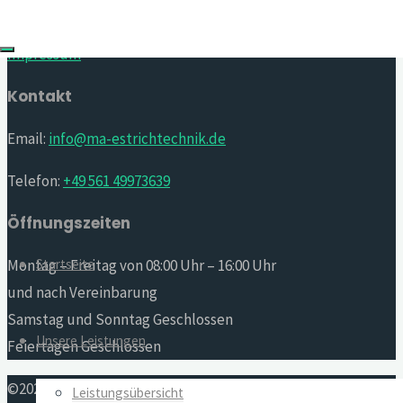
Datenschutzerklärung
for:
Impressum
Kontakt
Email:
info@ma-estrichtechnik.de
Telefon:
+49 561 49973639
Öffnungszeiten
Startseite
Montag – Freitag von 08:00 Uhr – 16:00 Uhr
und nach Vereinbarung
Samstag und Sonntag Geschlossen
Unsere Leistungen
Feiertagen Geschlossen
©2020 M&A Estrichtechnik GmbH
Leistungsübersicht