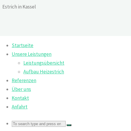
Skip
Estrich in Kassel
to
content
Startseite
Home
Vorheriger Beitrag
Unsere Leistungen
Full
1920 × 1440
pixels
Leistungsübersicht
size
Aufbau Heizestrich
Previous image
Referenzen
Next image
Über uns
Kontakt
M&A-Estrichtechnik GmbH
Anfahrt
Kölnische Straße 116
34117 Kassel
Search
Search
Search