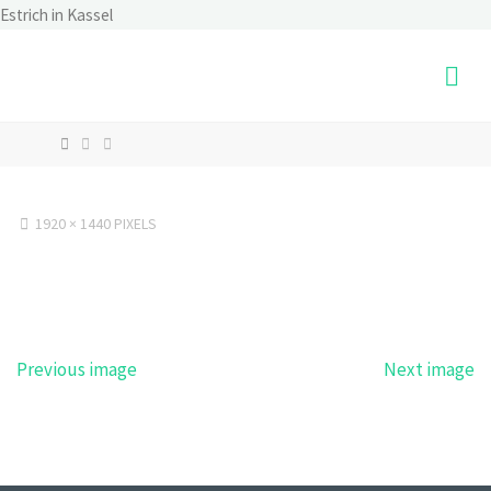
Skip
Estrich in Kassel
to
content
HOME
FULL
1920 × 1440
PIXELS
SIZE
Previous image
Next image