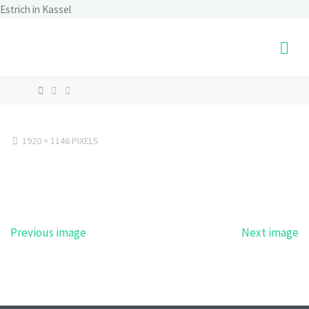
Skip
Estrich in Kassel
to
content
HOME
FULL
1920 × 1146
PIXELS
SIZE
Previous image
Next image